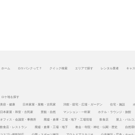
ホーム
ロケバンクって？
クイック検索
エリアで探す
レンタル業者
キャ
ロケ地を探す
美容・健康
日本家屋・屋敷・古民家
洋館・邸宅・広場・ガーデン
住宅・施設
日本家屋・和室・古民家
景観・自然
マンション・一軒家
ホテル・ラウンジ・旅館
オフィス・会議室・事務所
廃墟・倉庫・工場・地下・工場現場
飲食店
屋上・バルコ
飲食店・レストラン
廃墟・倉庫・工場・地下
教会・寺院・神社・仏閣・歴史
自然環
コスプレ撮影対応
公園・スポーツ施設
アウトドアスタジオ
公共施設・庁舎・ホール