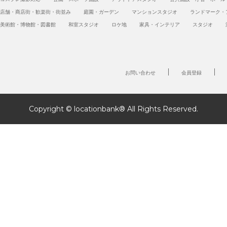
店舗・商店街・歓楽街・街並み
庭園・ガーデン
マンションスタジオ
ランドマーク・
美術館・博物館・図書館
和室スタジオ
ロケ地
家具・インテリア
スタジオ
お問い合わせ
会員登録
Copyright © locationbank® All Rights Reserved.