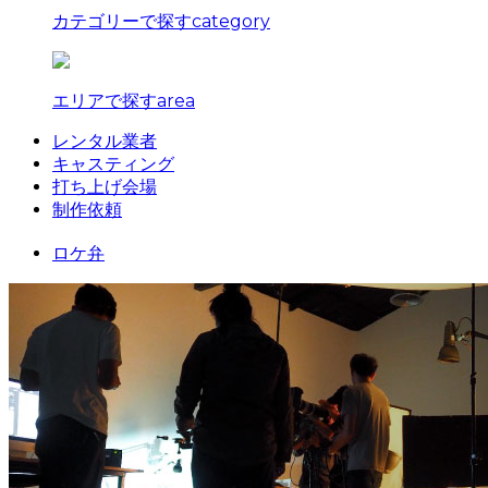
カテゴリーで探す
category
エリアで探す
area
レンタル業者
キャスティング
打ち上げ会場
制作依頼
ロケ弁