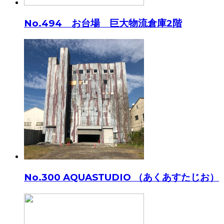
No.494 お台場 巨大物流倉庫2階
No.300 AQUASTUDIO （あくあすたじお）