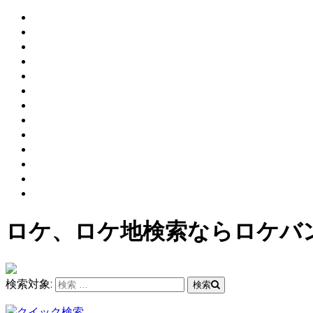
ロケ、ロケ地検索ならロケバ
検索対象:
検索
クイック検索