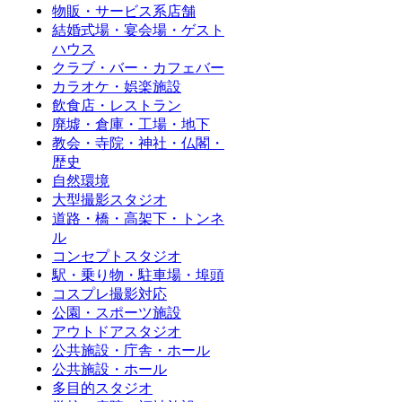
物販・サービス系店舗
結婚式場・宴会場・ゲスト
ハウス
クラブ・バー・カフェバー
カラオケ・娯楽施設
飲食店・レストラン
廃墟・倉庫・工場・地下
教会・寺院・神社・仏閣・
歴史
自然環境
大型撮影スタジオ
道路・橋・高架下・トンネ
ル
コンセプトスタジオ
駅・乗り物・駐車場・埠頭
コスプレ撮影対応
公園・スポーツ施設
アウトドアスタジオ
公共施設・庁舎・ホール
公共施設・ホール
多目的スタジオ