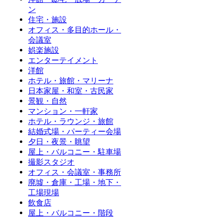
ン
住宅・施設
オフィス・多目的ホール・
会議室
娯楽施設
エンターテイメント
洋館
ホテル・旅館・マリーナ
日本家屋・和室・古民家
景観・自然
マンション・一軒家
ホテル・ラウンジ・旅館
結婚式場・パーティー会場
夕日・夜景・眺望
屋上・バルコニー・駐車場
撮影スタジオ
オフィス・会議室・事務所
廃墟・倉庫・工場・地下・
工場現場
飲食店
屋上・バルコニー・階段