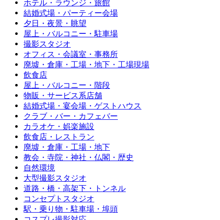
ホテル・ラウンジ・旅館
結婚式場・パーティー会場
夕日・夜景・眺望
屋上・バルコニー・駐車場
撮影スタジオ
オフィス・会議室・事務所
廃墟・倉庫・工場・地下・工場現場
飲食店
屋上・バルコニー・階段
物販・サービス系店舗
結婚式場・宴会場・ゲストハウス
クラブ・バー・カフェバー
カラオケ・娯楽施設
飲食店・レストラン
廃墟・倉庫・工場・地下
教会・寺院・神社・仏閣・歴史
自然環境
大型撮影スタジオ
道路・橋・高架下・トンネル
コンセプトスタジオ
駅・乗り物・駐車場・埠頭
コスプレ撮影対応