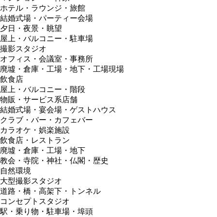
ホテル・ラウンジ・旅館
結婚式場・パーティー会場
夕日・夜景・眺望
屋上・バルコニー・駐車場
撮影スタジオ
オフィス・会議室・事務所
廃墟・倉庫・工場・地下・工場現場
飲食店
屋上・バルコニー・階段
物販・サービス系店舗
結婚式場・宴会場・ゲストハウス
クラブ・バー・カフェバー
カラオケ・娯楽施設
飲食店・レストラン
廃墟・倉庫・工場・地下
教会・寺院・神社・仏閣・歴史
自然環境
大型撮影スタジオ
道路・橋・高架下・トンネル
コンセプトスタジオ
駅・乗り物・駐車場・埠頭