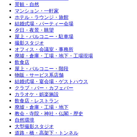
景観・自然
マンション・一軒家
ホテル・ラウンジ・旅館
結婚式場・パーティー会場
夕日・夜景・眺望
屋上・バルコニー・駐車場
撮影スタジオ
オフィス・会議室・事務所
廃墟・倉庫・工場・地下・工場現場
飲食店
屋上・バルコニー・階段
物販・サービス系店舗
結婚式場・宴会場・ゲストハウス
クラブ・バー・カフェバー
カラオケ・娯楽施設
飲食店・レストラン
廃墟・倉庫・工場・地下
教会・寺院・神社・仏閣・歴史
自然環境
大型撮影スタジオ
道路・橋・高架下・トンネル