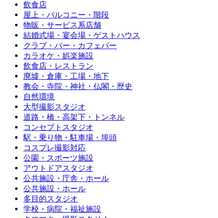
飲食店
屋上・バルコニー・階段
物販・サービス系店舗
結婚式場・宴会場・ゲストハウス
クラブ・バー・カフェバー
カラオケ・娯楽施設
飲食店・レストラン
廃墟・倉庫・工場・地下
教会・寺院・神社・仏閣・歴史
自然環境
大型撮影スタジオ
道路・橋・高架下・トンネル
コンセプトスタジオ
駅・乗り物・駐車場・埠頭
コスプレ撮影対応
公園・スポーツ施設
アウトドアスタジオ
公共施設・庁舎・ホール
公共施設・ホール
多目的スタジオ
学校・病院・福祉施設