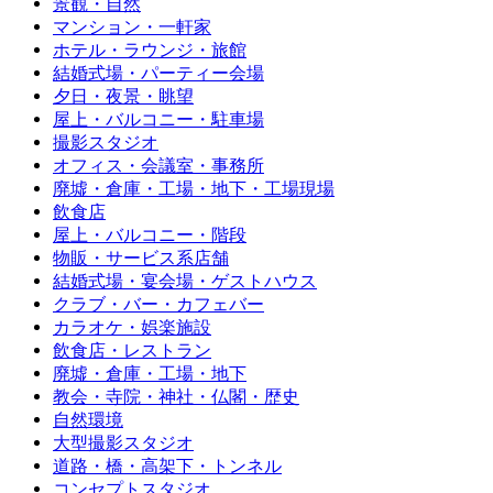
景観・自然
マンション・一軒家
ホテル・ラウンジ・旅館
結婚式場・パーティー会場
夕日・夜景・眺望
屋上・バルコニー・駐車場
撮影スタジオ
オフィス・会議室・事務所
廃墟・倉庫・工場・地下・工場現場
飲食店
屋上・バルコニー・階段
物販・サービス系店舗
結婚式場・宴会場・ゲストハウス
クラブ・バー・カフェバー
カラオケ・娯楽施設
飲食店・レストラン
廃墟・倉庫・工場・地下
教会・寺院・神社・仏閣・歴史
自然環境
大型撮影スタジオ
道路・橋・高架下・トンネル
コンセプトスタジオ