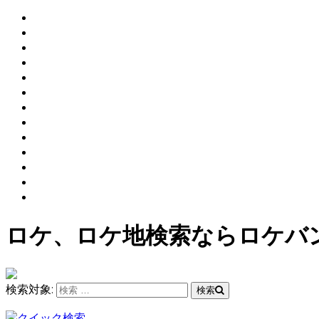
ロケ、ロケ地検索ならロケバ
検索対象:
検索
クイック検索