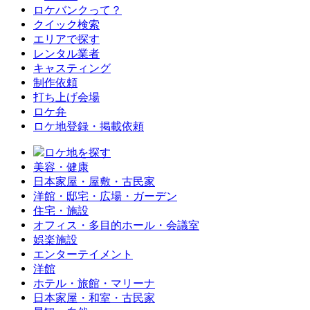
ロケバンクって？
クイック検索
エリアで探す
レンタル業者
キャスティング
制作依頼
打ち上げ会場
ロケ弁
ロケ地登録・掲載依頼
ロケ地を探す
美容・健康
日本家屋・屋敷・古民家
洋館・邸宅・広場・ガーデン
住宅・施設
オフィス・多目的ホール・会議室
娯楽施設
エンターテイメント
洋館
ホテル・旅館・マリーナ
日本家屋・和室・古民家