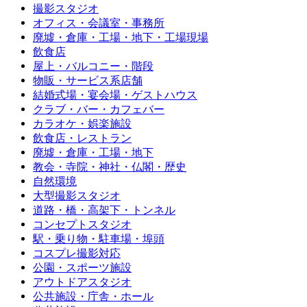
撮影スタジオ
オフィス・会議室・事務所
廃墟・倉庫・工場・地下・工場現場
飲食店
屋上・バルコニー・階段
物販・サービス系店舗
結婚式場・宴会場・ゲストハウス
クラブ・バー・カフェバー
カラオケ・娯楽施設
飲食店・レストラン
廃墟・倉庫・工場・地下
教会・寺院・神社・仏閣・歴史
自然環境
大型撮影スタジオ
道路・橋・高架下・トンネル
コンセプトスタジオ
駅・乗り物・駐車場・埠頭
コスプレ撮影対応
公園・スポーツ施設
アウトドアスタジオ
公共施設・庁舎・ホール