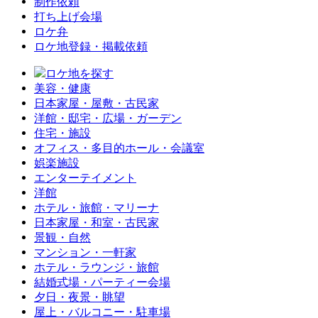
制作依頼
打ち上げ会場
ロケ弁
ロケ地登録・掲載依頼
ロケ地を探す
美容・健康
日本家屋・屋敷・古民家
洋館・邸宅・広場・ガーデン
住宅・施設
オフィス・多目的ホール・会議室
娯楽施設
エンターテイメント
洋館
ホテル・旅館・マリーナ
日本家屋・和室・古民家
景観・自然
マンション・一軒家
ホテル・ラウンジ・旅館
結婚式場・パーティー会場
夕日・夜景・眺望
屋上・バルコニー・駐車場