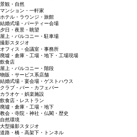
景観・自然
マンション・一軒家
ホテル・ラウンジ・旅館
結婚式場・パーティー会場
夕日・夜景・眺望
屋上・バルコニー・駐車場
撮影スタジオ
オフィス・会議室・事務所
廃墟・倉庫・工場・地下・工場現場
飲食店
屋上・バルコニー・階段
物販・サービス系店舗
結婚式場・宴会場・ゲストハウス
クラブ・バー・カフェバー
カラオケ・娯楽施設
飲食店・レストラン
廃墟・倉庫・工場・地下
教会・寺院・神社・仏閣・歴史
自然環境
大型撮影スタジオ
道路・橋・高架下・トンネル