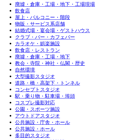
廃墟・倉庫・工場・地下・工場現場
飲食店
屋上・バルコニー・階段
物販・サービス系店舗
結婚式場・宴会場・ゲストハウス
クラブ・バー・カフェバー
カラオケ・娯楽施設
飲食店・レストラン
廃墟・倉庫・工場・地下
教会・寺院・神社・仏閣・歴史
自然環境
大型撮影スタジオ
道路・橋・高架下・トンネル
コンセプトスタジオ
駅・乗り物・駐車場・埠頭
コスプレ撮影対応
公園・スポーツ施設
アウトドアスタジオ
公共施設・庁舎・ホール
公共施設・ホール
多目的スタジオ