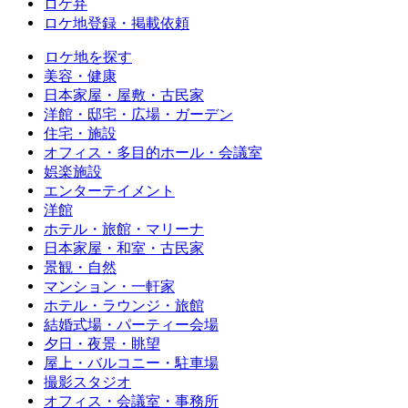
ロケ弁
ロケ地登録・掲載依頼
ロケ地を探す
美容・健康
日本家屋・屋敷・古民家
洋館・邸宅・広場・ガーデン
住宅・施設
オフィス・多目的ホール・会議室
娯楽施設
エンターテイメント
洋館
ホテル・旅館・マリーナ
日本家屋・和室・古民家
景観・自然
マンション・一軒家
ホテル・ラウンジ・旅館
結婚式場・パーティー会場
夕日・夜景・眺望
屋上・バルコニー・駐車場
撮影スタジオ
オフィス・会議室・事務所