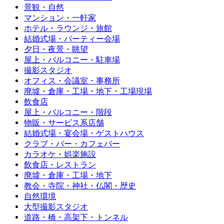
景観・自然
マンション・一軒家
ホテル・ラウンジ・旅館
結婚式場・パーティー会場
夕日・夜景・眺望
屋上・バルコニー・駐車場
撮影スタジオ
オフィス・会議室・事務所
廃墟・倉庫・工場・地下・工場現場
飲食店
屋上・バルコニー・階段
物販・サービス系店舗
結婚式場・宴会場・ゲストハウス
クラブ・バー・カフェバー
カラオケ・娯楽施設
飲食店・レストラン
廃墟・倉庫・工場・地下
教会・寺院・神社・仏閣・歴史
自然環境
大型撮影スタジオ
道路・橋・高架下・トンネル