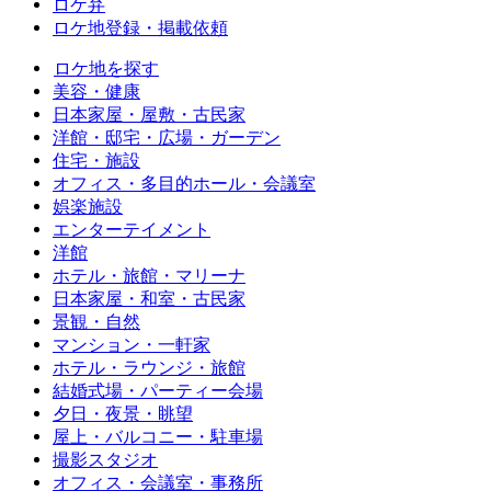
ロケ弁
ロケ地登録・掲載依頼
ロケ地を探す
美容・健康
日本家屋・屋敷・古民家
洋館・邸宅・広場・ガーデン
住宅・施設
オフィス・多目的ホール・会議室
娯楽施設
エンターテイメント
洋館
ホテル・旅館・マリーナ
日本家屋・和室・古民家
景観・自然
マンション・一軒家
ホテル・ラウンジ・旅館
結婚式場・パーティー会場
夕日・夜景・眺望
屋上・バルコニー・駐車場
撮影スタジオ
オフィス・会議室・事務所