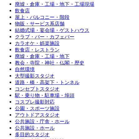
廃墟・倉庫・工場・地下・工場現場
飲食店
屋上・バルコニー・階段
物販・サービス系店舗
結婚式場・宴会場・ゲストハウス
クラブ・バー・カフェバー
カラオケ・娯楽施設
飲食店・レストラン
廃墟・倉庫・工場・地下
教会・寺院・神社・仏閣・歴史
自然環境
大型撮影スタジオ
道路・橋・高架下・トンネル
コンセプトスタジオ
駅・乗り物・駐車場・埠頭
コスプレ撮影対応
公園・スポーツ施設
アウトドアスタジオ
公共施設・庁舎・ホール
公共施設・ホール
多目的スタジオ