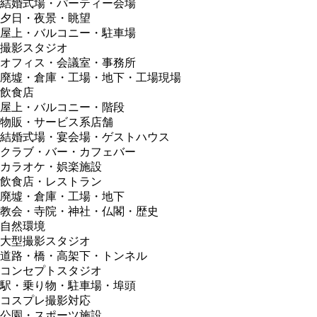
結婚式場・パーティー会場
夕日・夜景・眺望
屋上・バルコニー・駐車場
撮影スタジオ
オフィス・会議室・事務所
廃墟・倉庫・工場・地下・工場現場
飲食店
屋上・バルコニー・階段
物販・サービス系店舗
結婚式場・宴会場・ゲストハウス
クラブ・バー・カフェバー
カラオケ・娯楽施設
飲食店・レストラン
廃墟・倉庫・工場・地下
教会・寺院・神社・仏閣・歴史
自然環境
大型撮影スタジオ
道路・橋・高架下・トンネル
コンセプトスタジオ
駅・乗り物・駐車場・埠頭
コスプレ撮影対応
公園・スポーツ施設