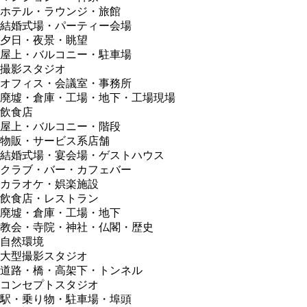
ホテル・ラウンジ・旅館
結婚式場・パーティー会場
夕日・夜景・眺望
屋上・バルコニー・駐車場
撮影スタジオ
オフィス・会議室・事務所
廃墟・倉庫・工場・地下・工場現場
飲食店
屋上・バルコニー・階段
物販・サービス系店舗
結婚式場・宴会場・ゲストハウス
クラブ・バー・カフェバー
カラオケ・娯楽施設
飲食店・レストラン
廃墟・倉庫・工場・地下
教会・寺院・神社・仏閣・歴史
自然環境
大型撮影スタジオ
道路・橋・高架下・トンネル
コンセプトスタジオ
駅・乗り物・駐車場・埠頭