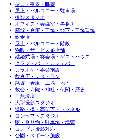
夕日・夜景・眺望
屋上・バルコニー・駐車場
撮影スタジオ
オフィス・会議室・事務所
廃墟・倉庫・工場・地下・工場現場
飲食店
屋上・バルコニー・階段
物販・サービス系店舗
結婚式場・宴会場・ゲストハウス
クラブ・バー・カフェバー
カラオケ・娯楽施設
飲食店・レストラン
廃墟・倉庫・工場・地下
教会・寺院・神社・仏閣・歴史
自然環境
大型撮影スタジオ
道路・橋・高架下・トンネル
コンセプトスタジオ
駅・乗り物・駐車場・埠頭
コスプレ撮影対応
公園・スポーツ施設