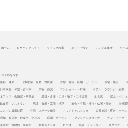
ホーム
ロケバンクって？
クイック検索
エリアで探す
レンタル業者
キャ
ロケ地を探す
美容・健康
日本家屋・屋敷・古民家
洋館・邸宅・広場・ガーデン
住宅・施設
日本家屋・和室・古民家
景観・自然
マンション・一軒家
ホテル・ラウンジ・旅館
オフィス・会議室・事務所
廃墟・倉庫・工場・地下・工場現場
飲食店
屋上・バルコ
飲食店・レストラン
廃墟・倉庫・工場・地下
教会・寺院・神社・仏閣・歴史
自然環
コスプレ撮影対応
公園・スポーツ施設
アウトドアスタジオ
公共施設・庁舎・ホール
店舗・商店街・歓楽街・街並み
庭園・ガーデン
マンションスタジオ
ランドマーク・
美術館・博物館・図書館
和室スタジオ
ロケ地
家具・インテリア
スタジオ