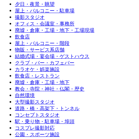
夕日・夜景・眺望
屋上・バルコニー・駐車場
撮影スタジオ
オフィス・会議室・事務所
廃墟・倉庫・工場・地下・工場現場
飲食店
屋上・バルコニー・階段
物販・サービス系店舗
結婚式場・宴会場・ゲストハウス
クラブ・バー・カフェバー
カラオケ・娯楽施設
飲食店・レストラン
廃墟・倉庫・工場・地下
教会・寺院・神社・仏閣・歴史
自然環境
大型撮影スタジオ
道路・橋・高架下・トンネル
コンセプトスタジオ
駅・乗り物・駐車場・埠頭
コスプレ撮影対応
公園・スポーツ施設