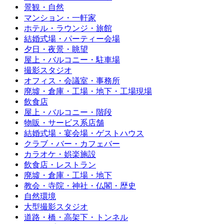
景観・自然
マンション・一軒家
ホテル・ラウンジ・旅館
結婚式場・パーティー会場
夕日・夜景・眺望
屋上・バルコニー・駐車場
撮影スタジオ
オフィス・会議室・事務所
廃墟・倉庫・工場・地下・工場現場
飲食店
屋上・バルコニー・階段
物販・サービス系店舗
結婚式場・宴会場・ゲストハウス
クラブ・バー・カフェバー
カラオケ・娯楽施設
飲食店・レストラン
廃墟・倉庫・工場・地下
教会・寺院・神社・仏閣・歴史
自然環境
大型撮影スタジオ
道路・橋・高架下・トンネル