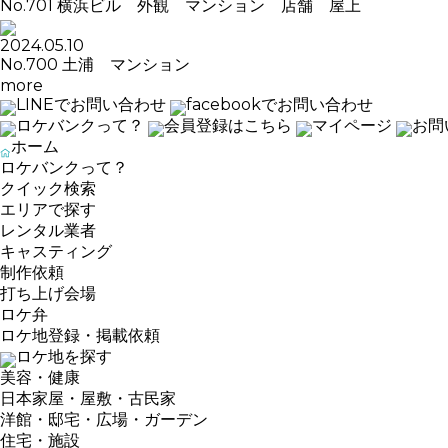
No.701 横浜ビル 外観 マンション 店舗 屋上
2024.05.10
No.700 土浦 マンション
more
LINEでお問い合わせ
facebookでお問い合わせ
ロケバンクって？
会員登録はこちら
マイページ
お問
ホーム
ロケバンクって？
クイック検索
エリアで探す
レンタル業者
キャスティング
制作依頼
打ち上げ会場
ロケ弁
ロケ地登録・掲載依頼
ロケ地を探す
美容・健康
日本家屋・屋敷・古民家
洋館・邸宅・広場・ガーデン
住宅・施設