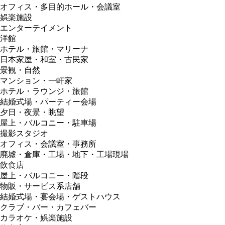
オフィス・多目的ホール・会議室
娯楽施設
エンターテイメント
洋館
ホテル・旅館・マリーナ
日本家屋・和室・古民家
景観・自然
マンション・一軒家
ホテル・ラウンジ・旅館
結婚式場・パーティー会場
夕日・夜景・眺望
屋上・バルコニー・駐車場
撮影スタジオ
オフィス・会議室・事務所
廃墟・倉庫・工場・地下・工場現場
飲食店
屋上・バルコニー・階段
物販・サービス系店舗
結婚式場・宴会場・ゲストハウス
クラブ・バー・カフェバー
カラオケ・娯楽施設