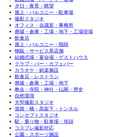
夕日・夜景・眺望
屋上・バルコニー・駐車場
撮影スタジオ
オフィス・会議室・事務所
廃墟・倉庫・工場・地下・工場現場
飲食店
屋上・バルコニー・階段
物販・サービス系店舗
結婚式場・宴会場・ゲストハウス
クラブ・バー・カフェバー
カラオケ・娯楽施設
飲食店・レストラン
廃墟・倉庫・工場・地下
教会・寺院・神社・仏閣・歴史
自然環境
大型撮影スタジオ
道路・橋・高架下・トンネル
コンセプトスタジオ
駅・乗り物・駐車場・埠頭
コスプレ撮影対応
公園・スポーツ施設