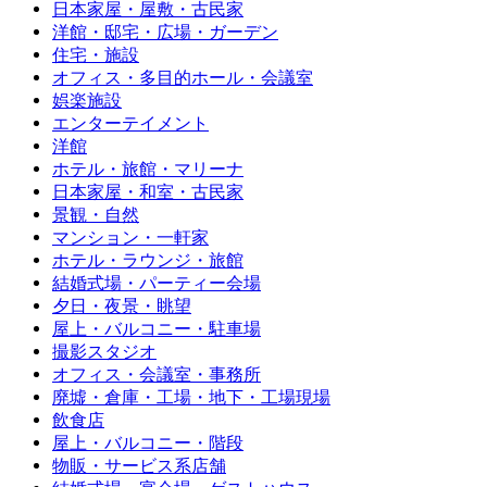
日本家屋・屋敷・古民家
洋館・邸宅・広場・ガーデン
住宅・施設
オフィス・多目的ホール・会議室
娯楽施設
エンターテイメント
洋館
ホテル・旅館・マリーナ
日本家屋・和室・古民家
景観・自然
マンション・一軒家
ホテル・ラウンジ・旅館
結婚式場・パーティー会場
夕日・夜景・眺望
屋上・バルコニー・駐車場
撮影スタジオ
オフィス・会議室・事務所
廃墟・倉庫・工場・地下・工場現場
飲食店
屋上・バルコニー・階段
物販・サービス系店舗