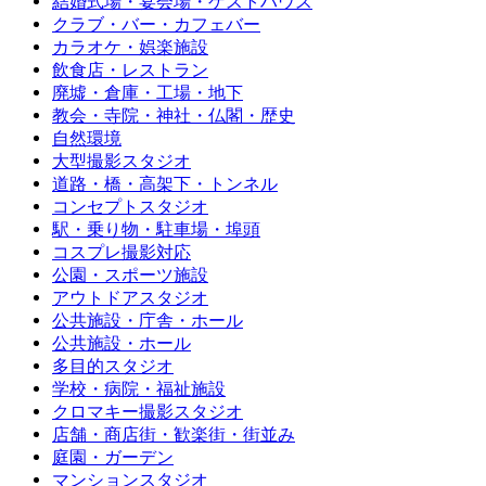
結婚式場・宴会場・ゲストハウス
クラブ・バー・カフェバー
カラオケ・娯楽施設
飲食店・レストラン
廃墟・倉庫・工場・地下
教会・寺院・神社・仏閣・歴史
自然環境
大型撮影スタジオ
道路・橋・高架下・トンネル
コンセプトスタジオ
駅・乗り物・駐車場・埠頭
コスプレ撮影対応
公園・スポーツ施設
アウトドアスタジオ
公共施設・庁舎・ホール
公共施設・ホール
多目的スタジオ
学校・病院・福祉施設
クロマキー撮影スタジオ
店舗・商店街・歓楽街・街並み
庭園・ガーデン
マンションスタジオ