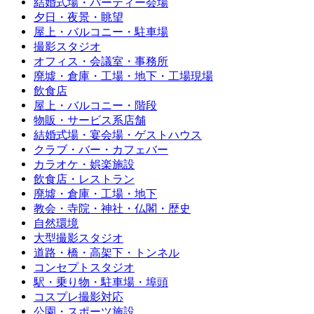
結婚式場・パーティー会場
夕日・夜景・眺望
屋上・バルコニー・駐車場
撮影スタジオ
オフィス・会議室・事務所
廃墟・倉庫・工場・地下・工場現場
飲食店
屋上・バルコニー・階段
物販・サービス系店舗
結婚式場・宴会場・ゲストハウス
クラブ・バー・カフェバー
カラオケ・娯楽施設
飲食店・レストラン
廃墟・倉庫・工場・地下
教会・寺院・神社・仏閣・歴史
自然環境
大型撮影スタジオ
道路・橋・高架下・トンネル
コンセプトスタジオ
駅・乗り物・駐車場・埠頭
コスプレ撮影対応
公園・スポーツ施設