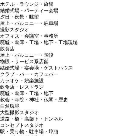
ホテル・ラウンジ・旅館
結婚式場・パーティー会場
夕日・夜景・眺望
屋上・バルコニー・駐車場
撮影スタジオ
オフィス・会議室・事務所
廃墟・倉庫・工場・地下・工場現場
飲食店
屋上・バルコニー・階段
物販・サービス系店舗
結婚式場・宴会場・ゲストハウス
クラブ・バー・カフェバー
カラオケ・娯楽施設
飲食店・レストラン
廃墟・倉庫・工場・地下
教会・寺院・神社・仏閣・歴史
自然環境
大型撮影スタジオ
道路・橋・高架下・トンネル
コンセプトスタジオ
駅・乗り物・駐車場・埠頭