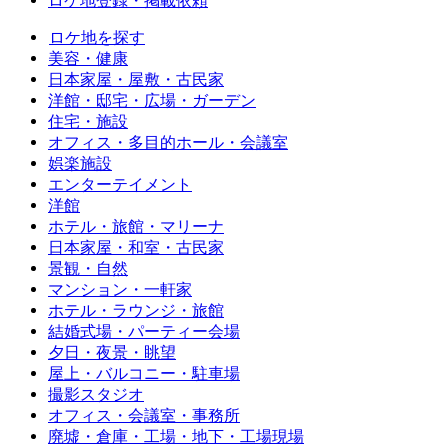
ロケ地登録・掲載依頼
ロケ地を探す
美容・健康
日本家屋・屋敷・古民家
洋館・邸宅・広場・ガーデン
住宅・施設
オフィス・多目的ホール・会議室
娯楽施設
エンターテイメント
洋館
ホテル・旅館・マリーナ
日本家屋・和室・古民家
景観・自然
マンション・一軒家
ホテル・ラウンジ・旅館
結婚式場・パーティー会場
夕日・夜景・眺望
屋上・バルコニー・駐車場
撮影スタジオ
オフィス・会議室・事務所
廃墟・倉庫・工場・地下・工場現場