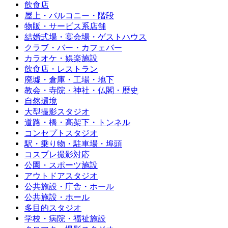
飲食店
屋上・バルコニー・階段
物販・サービス系店舗
結婚式場・宴会場・ゲストハウス
クラブ・バー・カフェバー
カラオケ・娯楽施設
飲食店・レストラン
廃墟・倉庫・工場・地下
教会・寺院・神社・仏閣・歴史
自然環境
大型撮影スタジオ
道路・橋・高架下・トンネル
コンセプトスタジオ
駅・乗り物・駐車場・埠頭
コスプレ撮影対応
公園・スポーツ施設
アウトドアスタジオ
公共施設・庁舎・ホール
公共施設・ホール
多目的スタジオ
学校・病院・福祉施設