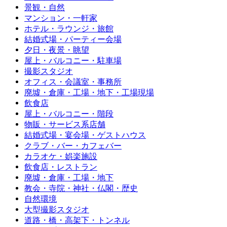
景観・自然
マンション・一軒家
ホテル・ラウンジ・旅館
結婚式場・パーティー会場
夕日・夜景・眺望
屋上・バルコニー・駐車場
撮影スタジオ
オフィス・会議室・事務所
廃墟・倉庫・工場・地下・工場現場
飲食店
屋上・バルコニー・階段
物販・サービス系店舗
結婚式場・宴会場・ゲストハウス
クラブ・バー・カフェバー
カラオケ・娯楽施設
飲食店・レストラン
廃墟・倉庫・工場・地下
教会・寺院・神社・仏閣・歴史
自然環境
大型撮影スタジオ
道路・橋・高架下・トンネル