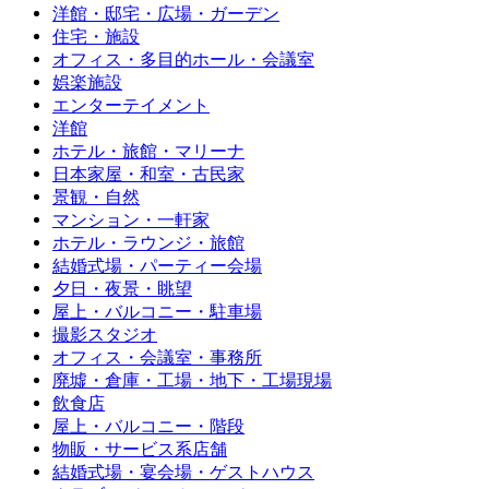
洋館・邸宅・広場・ガーデン
住宅・施設
オフィス・多目的ホール・会議室
娯楽施設
エンターテイメント
洋館
ホテル・旅館・マリーナ
日本家屋・和室・古民家
景観・自然
マンション・一軒家
ホテル・ラウンジ・旅館
結婚式場・パーティー会場
夕日・夜景・眺望
屋上・バルコニー・駐車場
撮影スタジオ
オフィス・会議室・事務所
廃墟・倉庫・工場・地下・工場現場
飲食店
屋上・バルコニー・階段
物販・サービス系店舗
結婚式場・宴会場・ゲストハウス