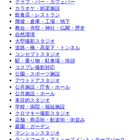
クラブ・バー・カフェバー
カラオケ・娯楽施設
飲食店・レストラン
廃墟・倉庫・工場・地下
教会・寺院・神社・仏閣・歴史
自然環境
大型撮影スタジオ
道路・橋・高架下・トンネル
コンセプトスタジオ
駅・乗り物・駐車場・埠頭
コスプレ撮影対応
公園・スポーツ施設
アウトドアスタジオ
公共施設・庁舎・ホール
公共施設・ホール
多目的スタジオ
学校・病院・福祉施設
クロマキー撮影スタジオ
店舗・商店街・歓楽街・街並み
庭園・ガーデン
マンションスタジオ
ランドマーク・アミューズメント・テーマパーク