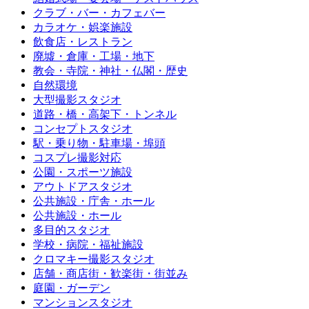
クラブ・バー・カフェバー
カラオケ・娯楽施設
飲食店・レストラン
廃墟・倉庫・工場・地下
教会・寺院・神社・仏閣・歴史
自然環境
大型撮影スタジオ
道路・橋・高架下・トンネル
コンセプトスタジオ
駅・乗り物・駐車場・埠頭
コスプレ撮影対応
公園・スポーツ施設
アウトドアスタジオ
公共施設・庁舎・ホール
公共施設・ホール
多目的スタジオ
学校・病院・福祉施設
クロマキー撮影スタジオ
店舗・商店街・歓楽街・街並み
庭園・ガーデン
マンションスタジオ