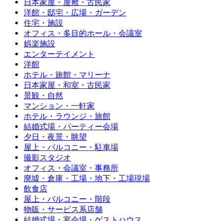
日本家屋・屋敷・古民家
洋館・邸宅・広場・ガーデン
住宅・施設
オフィス・多目的ホール・会議室
娯楽施設
エンターテイメント
洋館
ホテル・旅館・マリーナ
日本家屋・和室・古民家
景観・自然
マンション・一軒家
ホテル・ラウンジ・旅館
結婚式場・パーティー会場
夕日・夜景・眺望
屋上・バルコニー・駐車場
撮影スタジオ
オフィス・会議室・事務所
廃墟・倉庫・工場・地下・工場現場
飲食店
屋上・バルコニー・階段
物販・サービス系店舗
結婚式場・宴会場・ゲストハウス