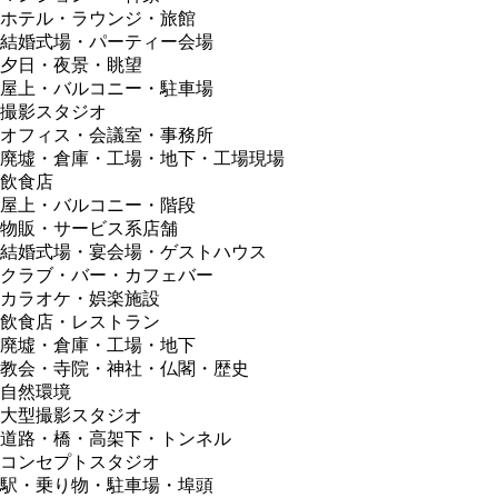
ホテル・ラウンジ・旅館
結婚式場・パーティー会場
夕日・夜景・眺望
屋上・バルコニー・駐車場
撮影スタジオ
オフィス・会議室・事務所
廃墟・倉庫・工場・地下・工場現場
飲食店
屋上・バルコニー・階段
物販・サービス系店舗
結婚式場・宴会場・ゲストハウス
クラブ・バー・カフェバー
カラオケ・娯楽施設
飲食店・レストラン
廃墟・倉庫・工場・地下
教会・寺院・神社・仏閣・歴史
自然環境
大型撮影スタジオ
道路・橋・高架下・トンネル
コンセプトスタジオ
駅・乗り物・駐車場・埠頭