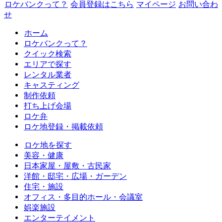
ロケバンクって？
会員登録はこちら
マイページ
お問い合わ
せ
ホーム
ロケバンクって？
クイック検索
エリアで探す
レンタル業者
キャスティング
制作依頼
打ち上げ会場
ロケ弁
ロケ地登録・掲載依頼
ロケ地を探す
美容・健康
日本家屋・屋敷・古民家
洋館・邸宅・広場・ガーデン
住宅・施設
オフィス・多目的ホール・会議室
娯楽施設
エンターテイメント