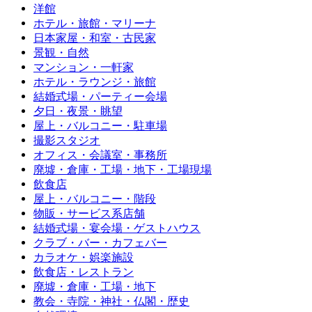
洋館
ホテル・旅館・マリーナ
日本家屋・和室・古民家
景観・自然
マンション・一軒家
ホテル・ラウンジ・旅館
結婚式場・パーティー会場
夕日・夜景・眺望
屋上・バルコニー・駐車場
撮影スタジオ
オフィス・会議室・事務所
廃墟・倉庫・工場・地下・工場現場
飲食店
屋上・バルコニー・階段
物販・サービス系店舗
結婚式場・宴会場・ゲストハウス
クラブ・バー・カフェバー
カラオケ・娯楽施設
飲食店・レストラン
廃墟・倉庫・工場・地下
教会・寺院・神社・仏閣・歴史