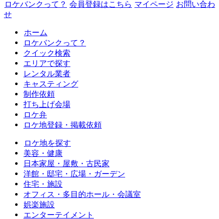
ロケバンクって？
会員登録はこちら
マイページ
お問い合わ
せ
ホーム
ロケバンクって？
クイック検索
エリアで探す
レンタル業者
キャスティング
制作依頼
打ち上げ会場
ロケ弁
ロケ地登録・掲載依頼
ロケ地を探す
美容・健康
日本家屋・屋敷・古民家
洋館・邸宅・広場・ガーデン
住宅・施設
オフィス・多目的ホール・会議室
娯楽施設
エンターテイメント