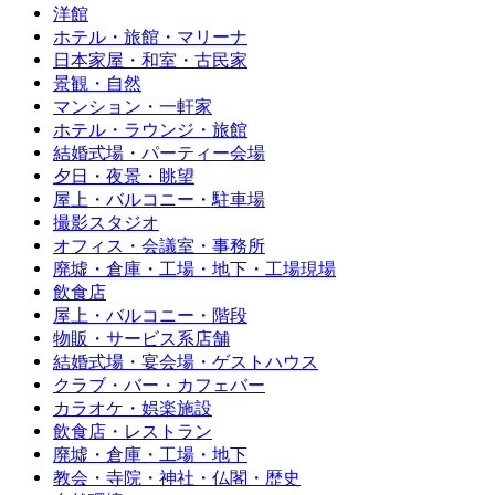
洋館
ホテル・旅館・マリーナ
日本家屋・和室・古民家
景観・自然
マンション・一軒家
ホテル・ラウンジ・旅館
結婚式場・パーティー会場
夕日・夜景・眺望
屋上・バルコニー・駐車場
撮影スタジオ
オフィス・会議室・事務所
廃墟・倉庫・工場・地下・工場現場
飲食店
屋上・バルコニー・階段
物販・サービス系店舗
結婚式場・宴会場・ゲストハウス
クラブ・バー・カフェバー
カラオケ・娯楽施設
飲食店・レストラン
廃墟・倉庫・工場・地下
教会・寺院・神社・仏閣・歴史