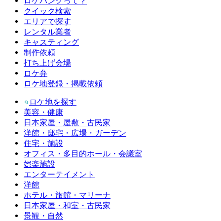
ロケバンクって？
クイック検索
エリアで探す
レンタル業者
キャスティング
制作依頼
打ち上げ会場
ロケ弁
ロケ地登録・掲載依頼
ロケ地を探す
美容・健康
日本家屋・屋敷・古民家
洋館・邸宅・広場・ガーデン
住宅・施設
オフィス・多目的ホール・会議室
娯楽施設
エンターテイメント
洋館
ホテル・旅館・マリーナ
日本家屋・和室・古民家
景観・自然