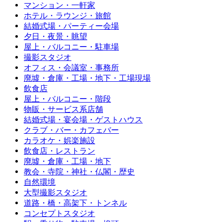
マンション・一軒家
ホテル・ラウンジ・旅館
結婚式場・パーティー会場
夕日・夜景・眺望
屋上・バルコニー・駐車場
撮影スタジオ
オフィス・会議室・事務所
廃墟・倉庫・工場・地下・工場現場
飲食店
屋上・バルコニー・階段
物販・サービス系店舗
結婚式場・宴会場・ゲストハウス
クラブ・バー・カフェバー
カラオケ・娯楽施設
飲食店・レストラン
廃墟・倉庫・工場・地下
教会・寺院・神社・仏閣・歴史
自然環境
大型撮影スタジオ
道路・橋・高架下・トンネル
コンセプトスタジオ