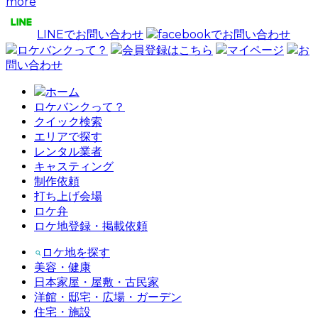
more
LINEでお問い合わせ
facebookでお問い合わせ
ロケバンクって？
会員登録はこちら
マイページ
お
問い合わせ
ホーム
ロケバンクって？
クイック検索
エリアで探す
レンタル業者
キャスティング
制作依頼
打ち上げ会場
ロケ弁
ロケ地登録・掲載依頼
ロケ地を探す
美容・健康
日本家屋・屋敷・古民家
洋館・邸宅・広場・ガーデン
住宅・施設