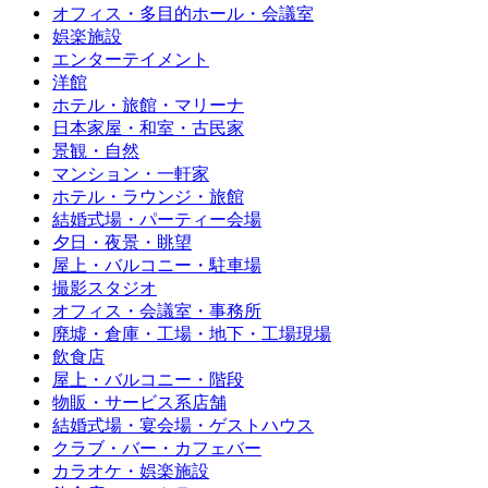
オフィス・多目的ホール・会議室
娯楽施設
エンターテイメント
洋館
ホテル・旅館・マリーナ
日本家屋・和室・古民家
景観・自然
マンション・一軒家
ホテル・ラウンジ・旅館
結婚式場・パーティー会場
夕日・夜景・眺望
屋上・バルコニー・駐車場
撮影スタジオ
オフィス・会議室・事務所
廃墟・倉庫・工場・地下・工場現場
飲食店
屋上・バルコニー・階段
物販・サービス系店舗
結婚式場・宴会場・ゲストハウス
クラブ・バー・カフェバー
カラオケ・娯楽施設