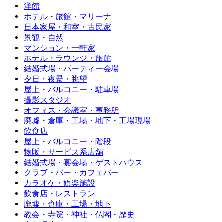
洋館
ホテル・旅館・マリーナ
日本家屋・和室・古民家
景観・自然
マンション・一軒家
ホテル・ラウンジ・旅館
結婚式場・パーティー会場
夕日・夜景・眺望
屋上・バルコニー・駐車場
撮影スタジオ
オフィス・会議室・事務所
廃墟・倉庫・工場・地下・工場現場
飲食店
屋上・バルコニー・階段
物販・サービス系店舗
結婚式場・宴会場・ゲストハウス
クラブ・バー・カフェバー
カラオケ・娯楽施設
飲食店・レストラン
廃墟・倉庫・工場・地下
教会・寺院・神社・仏閣・歴史