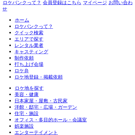
ロケバンクって？
会員登録はこちら
マイページ
お問い合わ
せ
ホーム
ロケバンクって？
クイック検索
エリアで探す
レンタル業者
キャスティング
制作依頼
打ち上げ会場
ロケ弁
ロケ地登録・掲載依頼
ロケ地を探す
美容・健康
日本家屋・屋敷・古民家
洋館・邸宅・広場・ガーデン
住宅・施設
オフィス・多目的ホール・会議室
娯楽施設
エンターテイメント