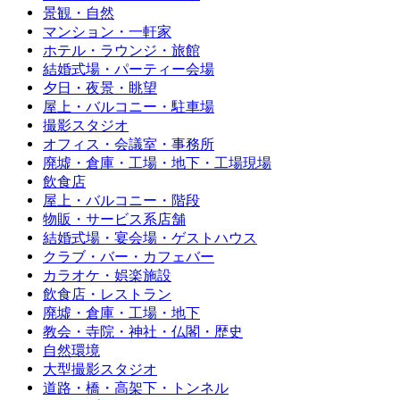
景観・自然
マンション・一軒家
ホテル・ラウンジ・旅館
結婚式場・パーティー会場
夕日・夜景・眺望
屋上・バルコニー・駐車場
撮影スタジオ
オフィス・会議室・事務所
廃墟・倉庫・工場・地下・工場現場
飲食店
屋上・バルコニー・階段
物販・サービス系店舗
結婚式場・宴会場・ゲストハウス
クラブ・バー・カフェバー
カラオケ・娯楽施設
飲食店・レストラン
廃墟・倉庫・工場・地下
教会・寺院・神社・仏閣・歴史
自然環境
大型撮影スタジオ
道路・橋・高架下・トンネル