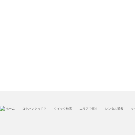
ホーム
ロケバンクって？
クイック検索
エリアで探す
レンタル業者
キ