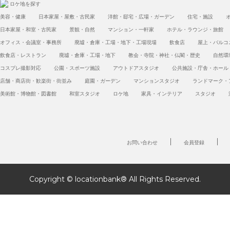
ロケ地を探す
美容・健康
日本家屋・屋敷・古民家
洋館・邸宅・広場・ガーデン
住宅・施設
日本家屋・和室・古民家
景観・自然
マンション・一軒家
ホテル・ラウンジ・旅館
オフィス・会議室・事務所
廃墟・倉庫・工場・地下・工場現場
飲食店
屋上・バルコ
飲食店・レストラン
廃墟・倉庫・工場・地下
教会・寺院・神社・仏閣・歴史
自然環
コスプレ撮影対応
公園・スポーツ施設
アウトドアスタジオ
公共施設・庁舎・ホール
店舗・商店街・歓楽街・街並み
庭園・ガーデン
マンションスタジオ
ランドマーク・
美術館・博物館・図書館
和室スタジオ
ロケ地
家具・インテリア
スタジオ
お問い合わせ
会員登録
Copyright © locationbank® All Rights Reserved.