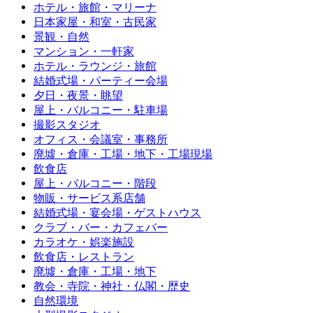
ホテル・旅館・マリーナ
日本家屋・和室・古民家
景観・自然
マンション・一軒家
ホテル・ラウンジ・旅館
結婚式場・パーティー会場
夕日・夜景・眺望
屋上・バルコニー・駐車場
撮影スタジオ
オフィス・会議室・事務所
廃墟・倉庫・工場・地下・工場現場
飲食店
屋上・バルコニー・階段
物販・サービス系店舗
結婚式場・宴会場・ゲストハウス
クラブ・バー・カフェバー
カラオケ・娯楽施設
飲食店・レストラン
廃墟・倉庫・工場・地下
教会・寺院・神社・仏閣・歴史
自然環境