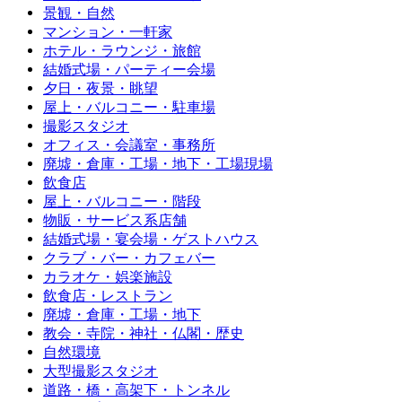
景観・自然
マンション・一軒家
ホテル・ラウンジ・旅館
結婚式場・パーティー会場
夕日・夜景・眺望
屋上・バルコニー・駐車場
撮影スタジオ
オフィス・会議室・事務所
廃墟・倉庫・工場・地下・工場現場
飲食店
屋上・バルコニー・階段
物販・サービス系店舗
結婚式場・宴会場・ゲストハウス
クラブ・バー・カフェバー
カラオケ・娯楽施設
飲食店・レストラン
廃墟・倉庫・工場・地下
教会・寺院・神社・仏閣・歴史
自然環境
大型撮影スタジオ
道路・橋・高架下・トンネル