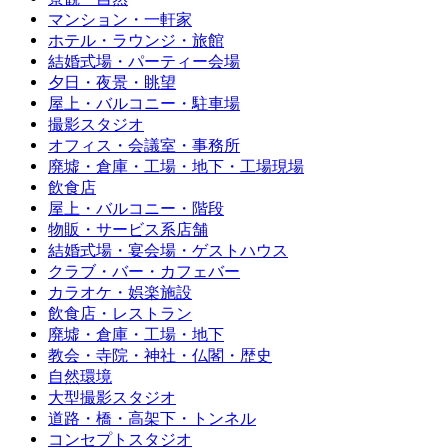
マンション・一軒家
ホテル・ラウンジ・旅館
結婚式場・パーティー会場
夕日・夜景・眺望
屋上・バルコニー・駐車場
撮影スタジオ
オフィス・会議室・事務所
廃墟・倉庫・工場・地下・工場現場
飲食店
屋上・バルコニー・階段
物販・サービス系店舗
結婚式場・宴会場・ゲストハウス
クラブ・バー・カフェバー
カラオケ・娯楽施設
飲食店・レストラン
廃墟・倉庫・工場・地下
教会・寺院・神社・仏閣・歴史
自然環境
大型撮影スタジオ
道路・橋・高架下・トンネル
コンセプトスタジオ