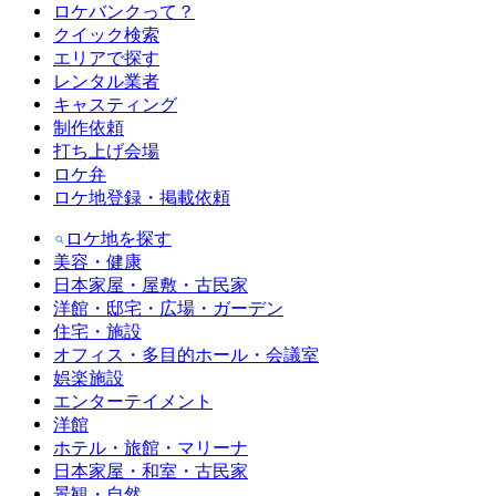
ロケバンクって？
クイック検索
エリアで探す
レンタル業者
キャスティング
制作依頼
打ち上げ会場
ロケ弁
ロケ地登録・掲載依頼
ロケ地を探す
美容・健康
日本家屋・屋敷・古民家
洋館・邸宅・広場・ガーデン
住宅・施設
オフィス・多目的ホール・会議室
娯楽施設
エンターテイメント
洋館
ホテル・旅館・マリーナ
日本家屋・和室・古民家
景観・自然