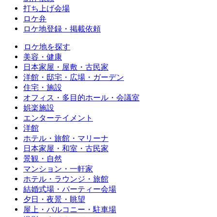
打ち上げ会場
ロケ弁
ロケ地登録・掲載依頼
ロケ地を探す
美容・健康
日本家屋・屋敷・古民家
洋館・邸宅・広場・ガーデン
住宅・施設
オフィス・多目的ホール・会議室
娯楽施設
エンターテイメント
洋館
ホテル・旅館・マリーナ
日本家屋・和室・古民家
景観・自然
マンション・一軒家
ホテル・ラウンジ・旅館
結婚式場・パーティー会場
夕日・夜景・眺望
屋上・バルコニー・駐車場