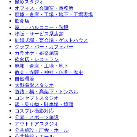
撮影スタジオ
オフィス・会議室・事務所
廃墟・倉庫・工場・地下・工場現場
飲食店
屋上・バルコニー・階段
物販・サービス系店舗
結婚式場・宴会場・ゲストハウス
クラブ・バー・カフェバー
カラオケ・娯楽施設
飲食店・レストラン
廃墟・倉庫・工場・地下
教会・寺院・神社・仏閣・歴史
自然環境
大型撮影スタジオ
道路・橋・高架下・トンネル
コンセプトスタジオ
駅・乗り物・駐車場・埠頭
コスプレ撮影対応
公園・スポーツ施設
アウトドアスタジオ
公共施設・庁舎・ホール
公共施設・ホール