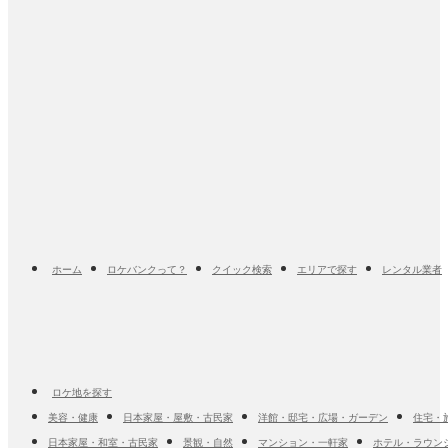
ホーム
ロケバンクって？
クイック検索
エリアで探す
レンタル業者
ロケ地を探す
美容・健康
日本家屋・屋敷・古民家
洋館・邸宅・広場・ガーデン
住宅・
日本家屋・和室・古民家
景観・自然
マンション・一軒家
ホテル・ラウン