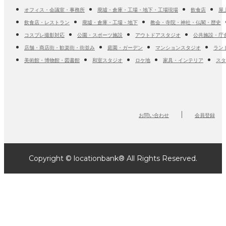
オフィス・会議室・事務所
廃墟・倉庫・工場・地下・工場現場
飲食店
屋
飲食店・レストラン
廃墟・倉庫・工場・地下
教会・寺院・神社・仏閣・歴史
コスプレ撮影対応
公園・スポーツ施設
アウトドアスタジオ
公共施設・庁
店舗・商店街・歓楽街・街並み
庭園・ガーデン
マンションスタジオ
ラン
美術館・博物館・図書館
和室スタジオ
ロケ地
家具・インテリア
スタ
お問い合わせ
会員登録
Copyright © locationbank® All Rights Reserved.