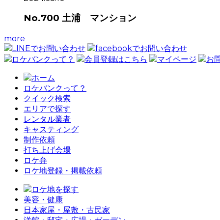
No.700 土浦 マンション
more
LINEでお問い合わせ
facebookでお問い合わせ
ロケバンクって？
会員登録はこちら
マイページ
お
ホーム
ロケバンクって？
クイック検索
エリアで探す
レンタル業者
キャスティング
制作依頼
打ち上げ会場
ロケ弁
ロケ地登録・掲載依頼
ロケ地を探す
美容・健康
日本家屋・屋敷・古民家