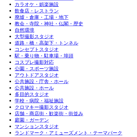
カラオケ・娯楽施設
飲食店・レストラン
廃墟・倉庫・工場・地下
教会・寺院・神社・仏閣・歴史
自然環境
大型撮影スタジオ
道路・橋・高架下・トンネル
コンセプトスタジオ
駅・乗り物・駐車場・埠頭
コスプレ撮影対応
公園・スポーツ施設
アウトドアスタジオ
公共施設・庁舎・ホール
公共施設・ホール
多目的スタジオ
学校・病院・福祉施設
クロマキー撮影スタジオ
店舗・商店街・歓楽街・街並み
庭園・ガーデン
マンションスタジオ
ランドマーク・アミューズメント・テーマパーク