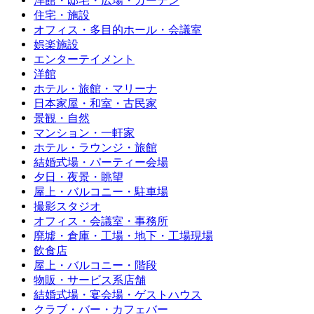
洋館・邸宅・広場・ガーデン
住宅・施設
オフィス・多目的ホール・会議室
娯楽施設
エンターテイメント
洋館
ホテル・旅館・マリーナ
日本家屋・和室・古民家
景観・自然
マンション・一軒家
ホテル・ラウンジ・旅館
結婚式場・パーティー会場
夕日・夜景・眺望
屋上・バルコニー・駐車場
撮影スタジオ
オフィス・会議室・事務所
廃墟・倉庫・工場・地下・工場現場
飲食店
屋上・バルコニー・階段
物販・サービス系店舗
結婚式場・宴会場・ゲストハウス
クラブ・バー・カフェバー