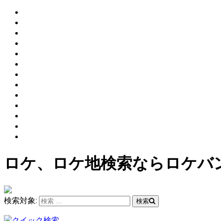
ロケ、ロケ地検索ならロケバ
検索対象:
検索
クイック検索