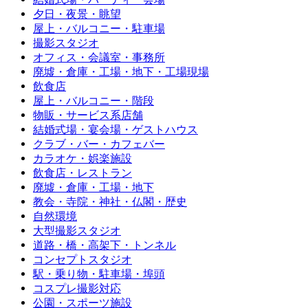
夕日・夜景・眺望
屋上・バルコニー・駐車場
撮影スタジオ
オフィス・会議室・事務所
廃墟・倉庫・工場・地下・工場現場
飲食店
屋上・バルコニー・階段
物販・サービス系店舗
結婚式場・宴会場・ゲストハウス
クラブ・バー・カフェバー
カラオケ・娯楽施設
飲食店・レストラン
廃墟・倉庫・工場・地下
教会・寺院・神社・仏閣・歴史
自然環境
大型撮影スタジオ
道路・橋・高架下・トンネル
コンセプトスタジオ
駅・乗り物・駐車場・埠頭
コスプレ撮影対応
公園・スポーツ施設