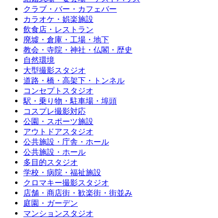
クラブ・バー・カフェバー
カラオケ・娯楽施設
飲食店・レストラン
廃墟・倉庫・工場・地下
教会・寺院・神社・仏閣・歴史
自然環境
大型撮影スタジオ
道路・橋・高架下・トンネル
コンセプトスタジオ
駅・乗り物・駐車場・埠頭
コスプレ撮影対応
公園・スポーツ施設
アウトドアスタジオ
公共施設・庁舎・ホール
公共施設・ホール
多目的スタジオ
学校・病院・福祉施設
クロマキー撮影スタジオ
店舗・商店街・歓楽街・街並み
庭園・ガーデン
マンションスタジオ