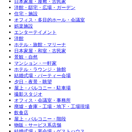
日本家屋・屋敷・古民家
洋館・邸宅・広場・ガーデン
住宅・施設
オフィス・多目的ホール・会議室
娯楽施設
エンターテイメント
洋館
ホテル・旅館・マリーナ
日本家屋・和室・古民家
景観・自然
マンション・一軒家
ホテル・ラウンジ・旅館
結婚式場・パーティー会場
夕日・夜景・眺望
屋上・バルコニー・駐車場
撮影スタジオ
オフィス・会議室・事務所
廃墟・倉庫・工場・地下・工場現場
飲食店
屋上・バルコニー・階段
物販・サービス系店舗
結婚式場・宴会場・ゲストハウス