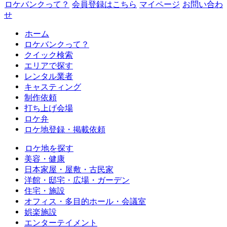
ロケバンクって？
会員登録はこちら
マイページ
お問い合わ
せ
ホーム
ロケバンクって？
クイック検索
エリアで探す
レンタル業者
キャスティング
制作依頼
打ち上げ会場
ロケ弁
ロケ地登録・掲載依頼
ロケ地を探す
美容・健康
日本家屋・屋敷・古民家
洋館・邸宅・広場・ガーデン
住宅・施設
オフィス・多目的ホール・会議室
娯楽施設
エンターテイメント