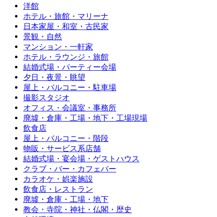
洋館
ホテル・旅館・マリーナ
日本家屋・和室・古民家
景観・自然
マンション・一軒家
ホテル・ラウンジ・旅館
結婚式場・パーティー会場
夕日・夜景・眺望
屋上・バルコニー・駐車場
撮影スタジオ
オフィス・会議室・事務所
廃墟・倉庫・工場・地下・工場現場
飲食店
屋上・バルコニー・階段
物販・サービス系店舗
結婚式場・宴会場・ゲストハウス
クラブ・バー・カフェバー
カラオケ・娯楽施設
飲食店・レストラン
廃墟・倉庫・工場・地下
教会・寺院・神社・仏閣・歴史