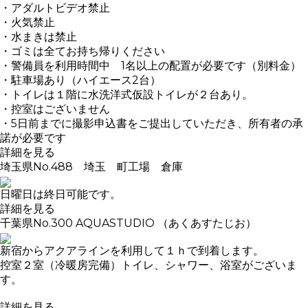
・アダルトビデオ禁止
・火気禁止
・水まきは禁止
・ゴミは全てお持ち帰りください
・警備員を利用時間中 1名以上の配置が必要です（別料金）
・駐車場あり（ハイエース2台）
・トイレは１階に水洗洋式仮設トイレが２台あり。
・控室はございません
・5日前までに撮影申込書をご提出していただき、所有者の承
諾が必要です
詳細を見る
埼玉県
No.488 埼玉 町工場 倉庫
日曜日は終日可能です。
詳細を見る
千葉県
No.300 AQUASTUDIO （あくあすたじお）
新宿からアクアラインを利用して１ｈで到着します。
控室２室（冷暖房完備）トイレ、シャワー、浴室がございま
す。
詳細を見る