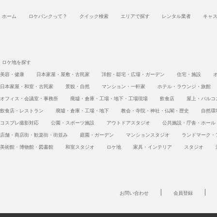
ホーム
ロケバンクって？
クイック検索
エリアで探す
レンタル業者
キャ
ロケ地を探す
美容・健康
日本家屋・屋敷・古民家
洋館・邸宅・広場・ガーデン
住宅・施設
日本家屋・和室・古民家
景観・自然
マンション・一軒家
ホテル・ラウンジ・旅館
オフィス・会議室・事務所
廃墟・倉庫・工場・地下・工場現場
飲食店
屋上・バルコ
飲食店・レストラン
廃墟・倉庫・工場・地下
教会・寺院・神社・仏閣・歴史
自然環
コスプレ撮影対応
公園・スポーツ施設
アウトドアスタジオ
公共施設・庁舎・ホール
店舗・商店街・歓楽街・街並み
庭園・ガーデン
マンションスタジオ
ランドマーク・
美術館・博物館・図書館
和室スタジオ
ロケ地
家具・インテリア
スタジオ
お問い合わせ
会員登録