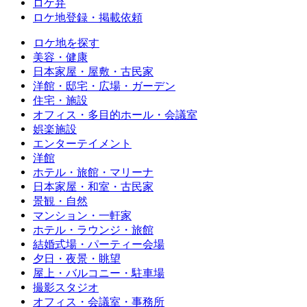
ロケ弁
ロケ地登録・掲載依頼
ロケ地を探す
美容・健康
日本家屋・屋敷・古民家
洋館・邸宅・広場・ガーデン
住宅・施設
オフィス・多目的ホール・会議室
娯楽施設
エンターテイメント
洋館
ホテル・旅館・マリーナ
日本家屋・和室・古民家
景観・自然
マンション・一軒家
ホテル・ラウンジ・旅館
結婚式場・パーティー会場
夕日・夜景・眺望
屋上・バルコニー・駐車場
撮影スタジオ
オフィス・会議室・事務所