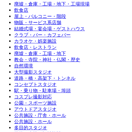
廃墟・倉庫・工場・地下・工場現場
飲食店
屋上・バルコニー・階段
物販・サービス系店舗
結婚式場・宴会場・ゲストハウス
クラブ・バー・カフェバー
カラオケ・娯楽施設
飲食店・レストラン
廃墟・倉庫・工場・地下
教会・寺院・神社・仏閣・歴史
自然環境
大型撮影スタジオ
道路・橋・高架下・トンネル
コンセプトスタジオ
駅・乗り物・駐車場・埠頭
コスプレ撮影対応
公園・スポーツ施設
アウトドアスタジオ
公共施設・庁舎・ホール
公共施設・ホール
多目的スタジオ