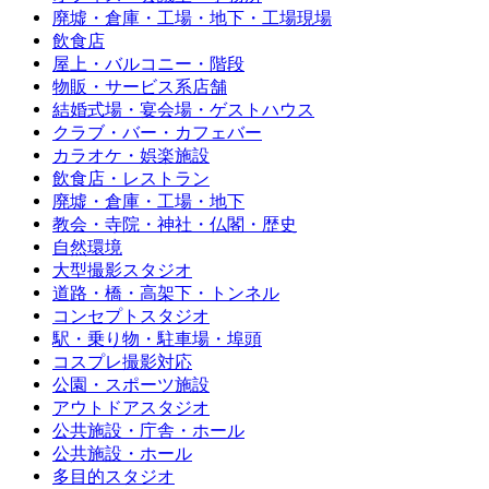
廃墟・倉庫・工場・地下・工場現場
飲食店
屋上・バルコニー・階段
物販・サービス系店舗
結婚式場・宴会場・ゲストハウス
クラブ・バー・カフェバー
カラオケ・娯楽施設
飲食店・レストラン
廃墟・倉庫・工場・地下
教会・寺院・神社・仏閣・歴史
自然環境
大型撮影スタジオ
道路・橋・高架下・トンネル
コンセプトスタジオ
駅・乗り物・駐車場・埠頭
コスプレ撮影対応
公園・スポーツ施設
アウトドアスタジオ
公共施設・庁舎・ホール
公共施設・ホール
多目的スタジオ