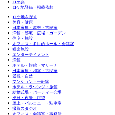
ロケ弁
ロケ地登録・掲載依頼
ロケ地を探す
美容・健康
日本家屋・屋敷・古民家
洋館・邸宅・広場・ガーデン
住宅・施設
オフィス・多目的ホール・会議室
娯楽施設
エンターテイメント
洋館
ホテル・旅館・マリーナ
日本家屋・和室・古民家
景観・自然
マンション・一軒家
ホテル・ラウンジ・旅館
結婚式場・パーティー会場
夕日・夜景・眺望
屋上・バルコニー・駐車場
撮影スタジオ
オフィス・会議室・事務所