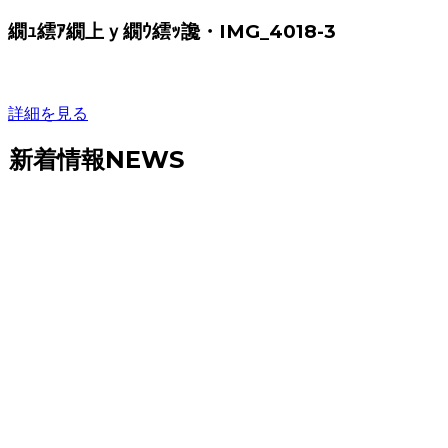
繝ｭ繧ｱ繝上ｙ繝ｳ繧ｯ讒・IMG_4018-3
詳細を見る
新着情報
NEWS