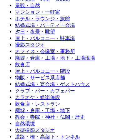
景観・自然
マンション・一軒家
ホテル・ラウンジ・旅館
結婚式場・パーティー会場
夕日・夜景・眺望
屋上・バルコニー・駐車場
撮影スタジオ
オフィス・会議室・事務所
廃墟・倉庫・工場・地下・工場現場
飲食店
屋上・バルコニー・階段
物販・サービス系店舗
結婚式場・宴会場・ゲストハウス
クラブ・バー・カフェバー
カラオケ・娯楽施設
飲食店・レストラン
廃墟・倉庫・工場・地下
教会・寺院・神社・仏閣・歴史
自然環境
大型撮影スタジオ
道路・橋・高架下・トンネル